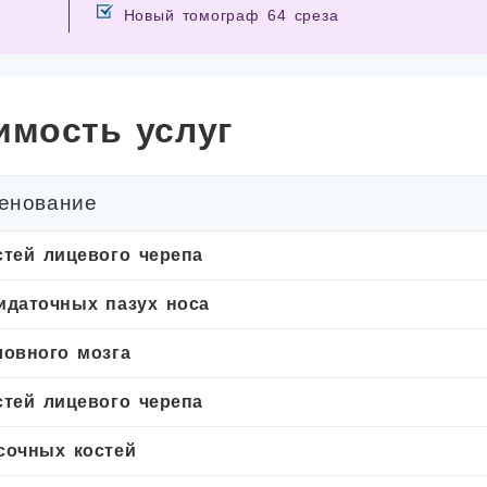
Новый томограф 64 среза
имость услуг
енование
стей лицевого черепа
идаточных пазух носа
ловного мозга
стей лицевого черепа
сочных костей