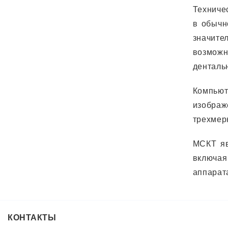
Техниче
в обычн
значите
возможн
денталь
Компьют
изображ
трехмер
МСКТ яв
включая
аппарат
КОНТАКТЫ