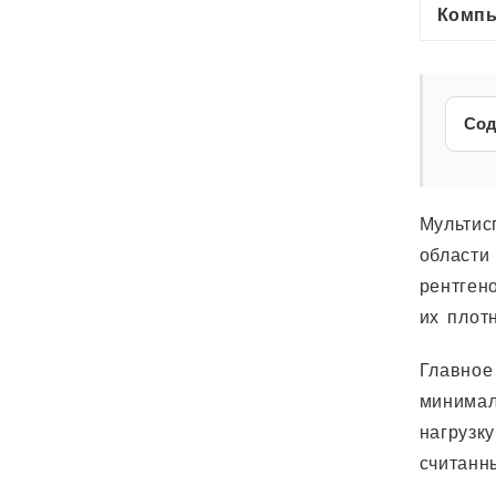
Компь
Сод
Мультис
области
рентген
их плот
Главное
минимал
нагрузк
считанн