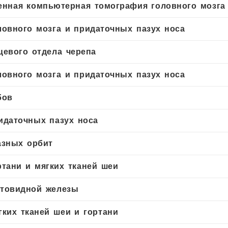
енная компьютерная томография головного мозга
ловного мозга и придаточных пазух носа
цевого отдела черепа
ловного мозга и придаточных пазух носа
бов
идаточных пазух носа
азных орбит
ртани и мягких тканей шеи
товидной железы
гких тканей шеи и гортани