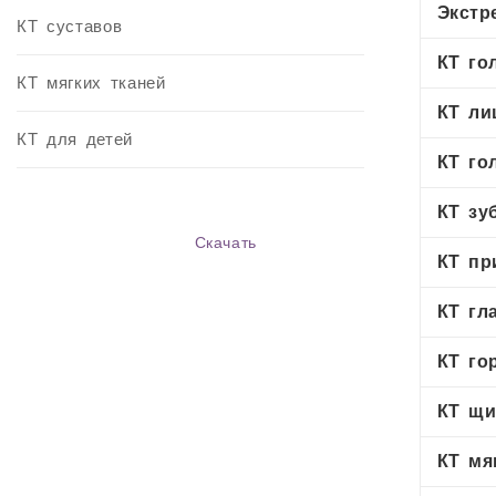
Экстр
КТ суставов
КТ го
КТ мягких тканей
КТ ли
КТ для детей
КТ го
КТ зу
Скачать
КТ пр
КТ гл
КТ го
КТ щи
КТ мя