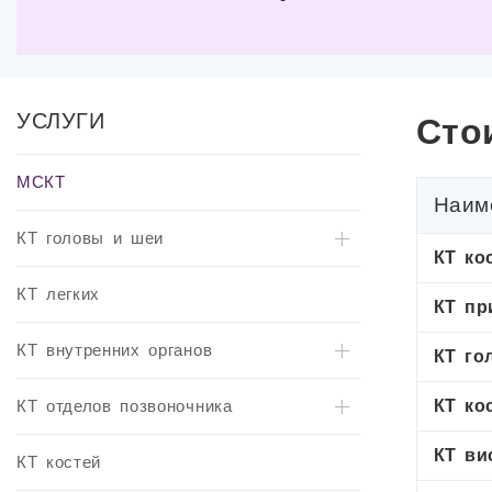
УСЛУГИ
Сто
МСКТ
Наим
КТ головы и шеи
КТ ко
КТ легких
КТ пр
КТ внутренних органов
КТ го
КТ отделов позвоночника
КТ ко
КТ ви
КТ костей