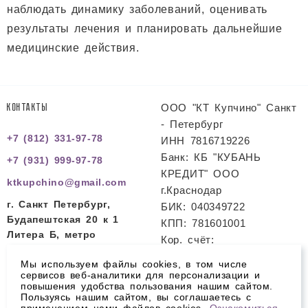
наблюдать динамику заболеваний, оценивать
результаты лечения и планировать дальнейшие
медицинские действия.
ООО "КТ Купчино" Санкт
КОНТАКТЫ
- Петербург
+7 (812) 331-97-78
ИНН 7816719226
Банк: КБ "КУБАНЬ
+7 (931) 999-97-78
КРЕДИТ" ООО
ktkupchino@gmail.com
г.Краснодар
г. Санкт Петербург,
БИК: 040349722
Будапештская 20 к 1
КПП: 781601001
Литера Б, метро
Кор. счёт:
Международная
30101810200000000722
Мы используем файлы cookies, в том числе
Расч. счет:
сервисов веб-аналитики для персонализации и
повышения удобства пользования нашим сайтом.
40702810700800000077
Пользуясь нашим сайтом, вы соглашаетесь с