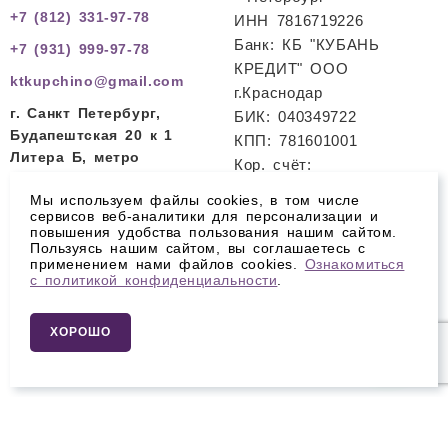
+7 (812) 331-97-78
ИНН 7816719226
Банк: КБ "КУБАНЬ
+7 (931) 999-97-78
КРЕДИТ" ООО
ktkupchino@gmail.com
г.Краснодар
г. Санкт Петербург,
БИК: 040349722
Будапештская 20 к 1
КПП: 781601001
Литера Б, метро
Кор. счёт:
Международная
30101810200000000722
Мы используем файлы cookies, в том числе
Расч. счет:
сервисов веб-аналитики для персонализации и
повышения удобства пользования нашим сайтом.
40702810700800000077
Пользуясь нашим сайтом, вы соглашаетесь с
применением нами файлов cookies.
Ознакомиться
с политикой конфиденциальности
.
Политика
конфиденциальности
Карта сайта
ХОРОШО
ПОЛУЧИТЬ КОНСУЛЬТАЦИЮ
Остались вопросы? Закажите звонок и мы перезвоним
Вам в течение дня.