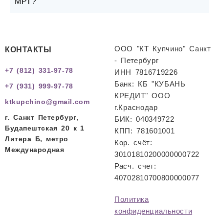
МРТ?
КОНТАКТЫ
ООО "КТ Купчино" Санкт
- Петербург
+7 (812) 331-97-78
ИНН 7816719226
Банк: КБ "КУБАНЬ
+7 (931) 999-97-78
КРЕДИТ" ООО
ktkupchino@gmail.com
г.Краснодар
г. Санкт Петербург,
БИК: 040349722
Будапештская 20 к 1
КПП: 781601001
Литера Б, метро
Кор. счёт:
Международная
30101810200000000722
Расч. счет:
40702810700800000077
Политика
конфиденциальности