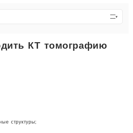
одить КТ томографию
ные структуры;