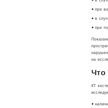
в случ
при в
в слу
при п
Показан
простре
нарушен
на иссл
Что
КТ кост
исследу
налич