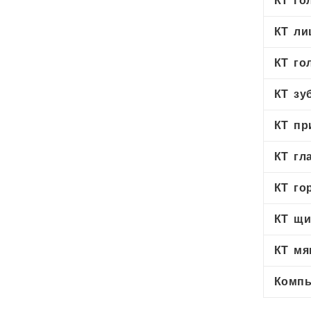
КТ го
КТ ли
КТ го
КТ зу
КТ пр
КТ гл
КТ го
КТ щи
КТ мя
Компь