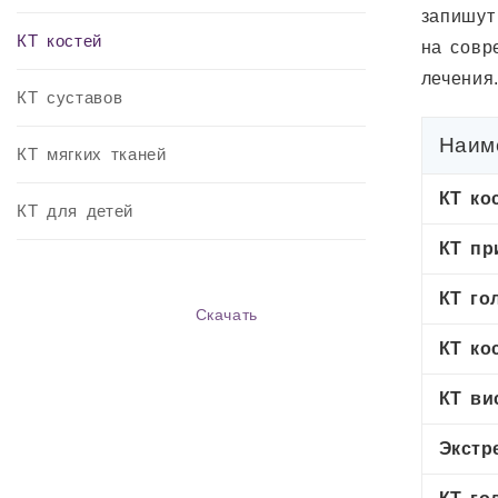
запишут
КТ костей
на совр
лечения
КТ суставов
Наим
КТ мягких тканей
КТ ко
КТ для детей
КТ пр
КТ го
Скачать
КТ ко
КТ ви
Экстр