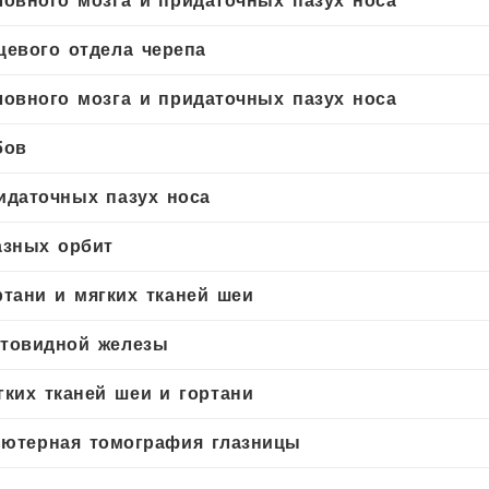
ловного мозга и придаточных пазух носа
цевого отдела черепа
ловного мозга и придаточных пазух носа
бов
идаточных пазух носа
азных орбит
ртани и мягких тканей шеи
товидной железы
гких тканей шеи и гортани
ютерная томография глазницы