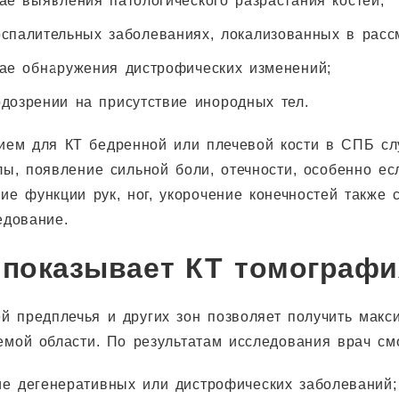
ае выявления патологического разрастания костей;
оспалительных заболеваниях, локализованных в расс
чае обнаружения дистрофических изменений;
одозрении на присутствие инородных тел.
ием для КТ бедренной или плечевой кости в СПБ сл
лы, появление сильной боли, отечности, особенно е
ие функции рук, ног, укорочение конечностей также
едование.
 показывает КТ томографи
ей предплечья и других зон позволяет получить мак
емой области. По результатам исследования врач см
ие дегенеративных или дистрофических заболеваний;