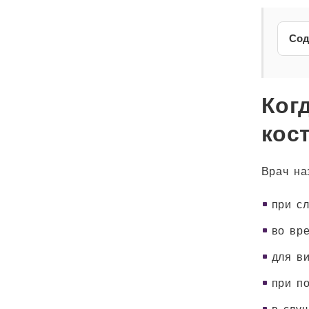
Сод
Ког
кос
Врач на
при с
во вр
для ви
при по