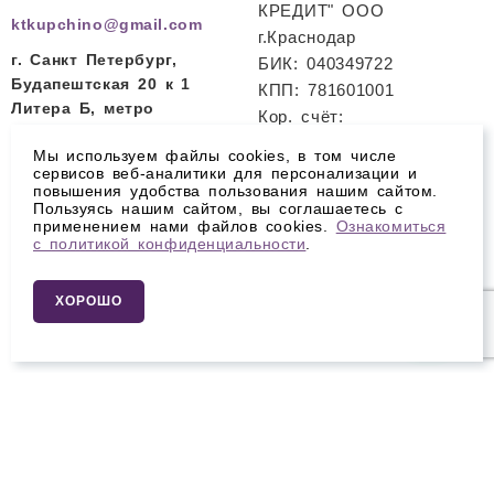
КРЕДИТ" ООО
ktkupchino@gmail.com
г.Краснодар
г. Санкт Петербург,
БИК: 040349722
Будапештская 20 к 1
КПП: 781601001
Литера Б, метро
Кор. счёт:
Международная
30101810200000000722
Мы используем файлы cookies, в том числе
Расч. счет:
сервисов веб-аналитики для персонализации и
повышения удобства пользования нашим сайтом.
40702810700800000077
Пользуясь нашим сайтом, вы соглашаетесь с
применением нами файлов cookies.
Ознакомиться
с политикой конфиденциальности
.
Политика
конфиденциальности
Карта сайта
ХОРОШО
ПОЛУЧИТЬ КОНСУЛЬТАЦИЮ
Остались вопросы? Закажите звонок и мы перезвоним
Вам в течение дня.
© 2026 Компьютерная томография в Купчино